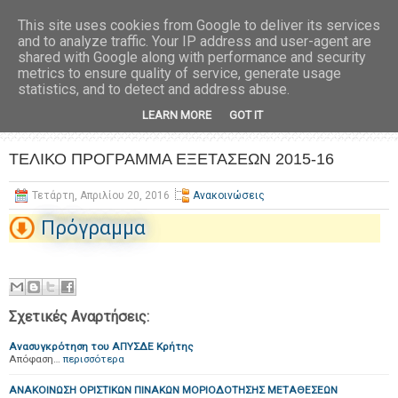
This site uses cookies from Google to deliver its services
and to analyze traffic. Your IP address and user-agent are
shared with Google along with performance and security
metrics to ensure quality of service, generate usage
statistics, and to detect and address abuse.
LEARN MORE
GOT IT
ΤΕΛΙΚΟ ΠΡΟΓΡΑΜΜΑ ΕΞΕΤΑΣΕΩΝ 2015-16
Τετάρτη, Απριλίου 20, 2016
Ανακοινώσεις
Πρόγραμμα
Σχετικές Αναρτήσεις:
Ανασυγκρότηση του ΑΠΥΣΔΕ Κρήτης
Απόφαση…
περισσότερα
ΑΝΑΚΟΙΝΩΣΗ ΟΡΙΣΤΙΚΩΝ ΠΙΝΑΚΩΝ ΜΟΡΙΟΔΟΤΗΣΗΣ ΜΕΤΑΘΕΣΕΩΝ