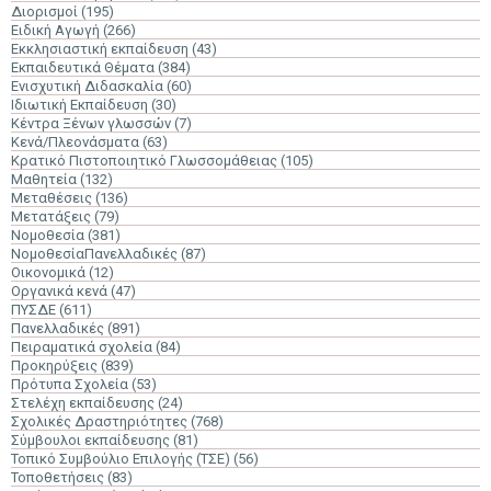
Διορισμοί
(195)
Ειδική Αγωγή
(266)
Εκκλησιαστική εκπαίδευση
(43)
Εκπαιδευτικά Θέματα
(384)
Ενισχυτική Διδασκαλία
(60)
Ιδιωτική Εκπαίδευση
(30)
Κέντρα Ξένων γλωσσών
(7)
Κενά/Πλεονάσματα
(63)
Κρατικό Πιστοποιητικό Γλωσσομάθειας
(105)
Μαθητεία
(132)
Μεταθέσεις
(136)
Μετατάξεις
(79)
Νομοθεσία
(381)
ΝομοθεσίαΠανελλαδικές
(87)
Οικονομικά
(12)
Οργανικά κενά
(47)
ΠΥΣΔΕ
(611)
Πανελλαδικές
(891)
Πειραματικά σχολεία
(84)
Προκηρύξεις
(839)
Πρότυπα Σχολεία
(53)
Στελέχη εκπαίδευσης
(24)
Σχολικές Δραστηριότητες
(768)
Σύμβουλοι εκπαίδευσης
(81)
Τοπικό Συμβούλιο Επιλογής (ΤΣΕ)
(56)
Τοποθετήσεις
(83)