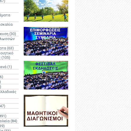
67)
)
Θέματα
ασκαλία
δευση
(30)
γλωσσών
ατα
(63)
οιητικό
ς
(105)
Κενά
(1)
6)
)
)
λλαδικές
(47)
891)
ολεία
(84)
39)
ία
(53)