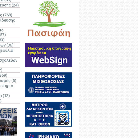
δευσης
(24)
ς
(768)
αίδευσης
ιο
(57)
83)
έων
(36)
μβούλια
 σχολείων
7)
369)
ραφές
(5)
ιστήριο
α
(12)
)