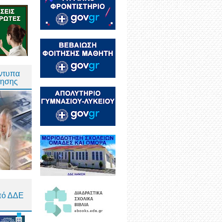
Έντυπα
τησης
πό ΔΔΕ