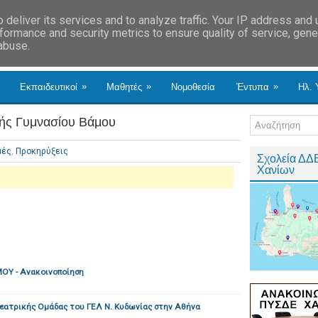
deliver its services and to analyze traffic. Your IP address and
formance and security metrics to ensure quality of service, gen
 abuse.
»
»
»
Εκπαιδευτικοί
Μαθητές
Νομοθεσία
Έντυπα
Ηλ. 
ής Γυμνασίου Βάμου
μές
,
Προκηρύξεις
Σχολεία ΔΔ
Χανίων
ΟΥ - Ανακοινοποίηση
εατρικής Ομάδας του ΓΕΛ Ν. Κυδωνίας στην Αθήνα