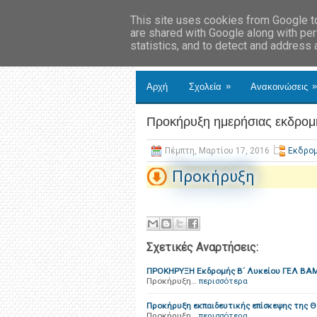
This site uses cookies from Google to 
are shared with Google along with per
statistics, and to detect and address
»
»
Αρχή
Σχολεία
Ανακοινώσεις
Προκήρυξη ημερήσιας εκδρομ
Πέμπτη, Μαρτίου 17, 2016
Εκδρο
Προκήρυξη
Σχετικές Αναρτήσεις:
ΠΡΟΚΗΡΥΞΗ Εκδρομής Β΄ Λυκείου ΓΕΛ ΒΑΜ
Προκήρυξη…
περισσότερα
Προκήρυξη εκπαιδευτικής επίσκεψης της Θ
Προκήρυξη…
περισσότερα