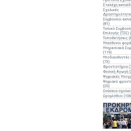
Στελέχη εκπαί
Σχολικές
Δραστηριότητε
Σύμβουλοι εκπ
(81)
Τοπικό Συμβούλ
Επιλογής (ΤΣΕ)
Τοποθετήσεις
(
Υπεύθυνοι φορ
Υπηρεσιακά Συ
(119)
Υποδιευθυντές
(73)
Φροντιστήρια
(
Φυσική Αγωγή
(
Ψηφιακές Υπογ
Ψηφιακό φροντ
(20)
Ωνάσεια σχολεί
Ωρομίσθιοι
(106