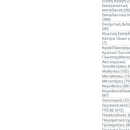
Ειδική Αγωγή
(2
Εκκλησιαστική
εκπαίδευση
(43
Εκπαιδευτικά 
(384)
Ενισχυτική Διδ
(60)
Ιδιωτική Εκπαί
Κέντρα Ξένων 
(7)
Κενά/Πλεονάσμ
Κρατικό Πιστοπ
Γλωσσομάθεια
Λειτουργικές
Τοποθετήσεις-
Μαθητεία
(132)
Μεταθέσεις
(13
Μετατάξεις
(79
Νομοθεσία
(381
ΝομοθεσίαΠανε
(87)
Οικονομικά
(12)
Οργανικά κενά
ΠΥΣΔΕ
(612)
Πανελλαδικές
(
Πειραματικά σχ
Προκηρύξεις
(8
Πρότυπα Σχολε