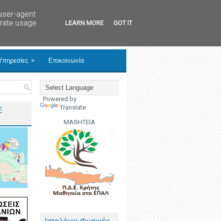
 user-agent
erate usage
LEARN MORE
GOT IT
»
Υπηρεσίες
Επικοινωνία
Powered by
Translate
Ε
ΜΑΘΗΤΕΙΑ