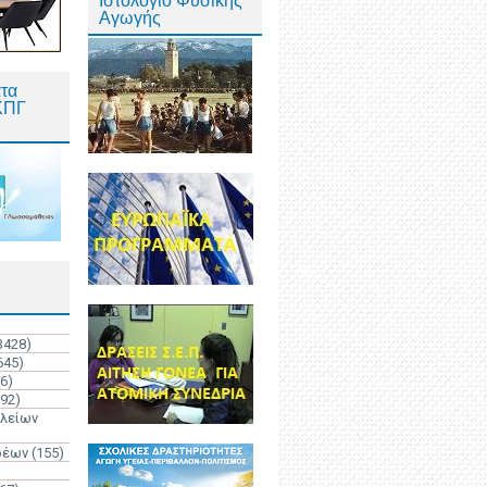
Ιστολόγιο Φυσικής
Αγωγής
τα
ΚΠΓ
3428)
645)
6)
192)
ολείων
ρέων
(155)