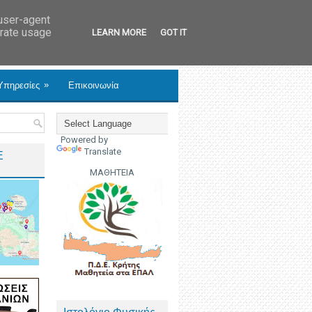
 user-agent
erate usage
LEARN MORE
GOT IT
»
Υπηρεσίες
Επικοινωνία
Powered by
Translate
Ε
ΜΑΘΗΤΕΙΑ