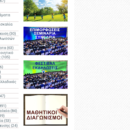
67)
)
Θέματα
ασκαλία
δευση
(30)
γλωσσών
ατα
(63)
οιητικό
ς
(105)
6)
)
)
λλαδικές
(47)
891)
ολεία
(84)
39)
ία
(53)
δευσης
(24)