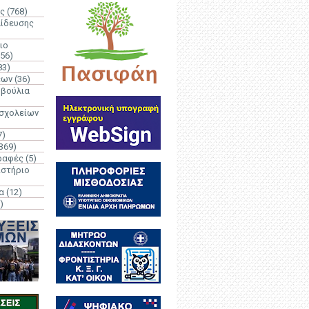
ς
(768)
αίδευσης
ιο
(56)
83)
έων
(36)
μβούλια
 σχολείων
7)
369)
ραφές
(5)
ιστήριο
α
(12)
)