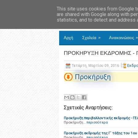
This site uses cookies from Google to 
are shared with Google along with per
statistics, and to detect and address
»
»
Αρχή
Σχολεία
Ανακοινώσεις
ΠΡΟΚΗΡΥΞΗ ΕΚΔΡΟΜΗΣ - 
Τετάρτη, Μαρτίου 09, 2016
Εκδρ
Προκήρυξη
Σχετικές Αναρτήσεις:
Προκήρυξη περιβαλλοντικής εκδρομής - Γ
Προκήρυξη…
περισσότερα
Προκήρυξη εκδρομής της Γ΄ τάξης του 1ου
Προκήρυξη…
περισσότερα