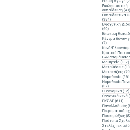
Ειδική Αγωγή
(2
Εκκλησιαστική
εκπαίδευση
(43
Εκπαιδευτικά 
(384)
Ενισχυτική Διδ
(60)
Ιδιωτική Εκπαί
Κέντρα Ξένων 
(7)
Κενά/Πλεονάσμ
Κρατικό Πιστοπ
Γλωσσομάθεια
Μαθητεία
(132)
Μεταθέσεις
(13
Μετατάξεις
(79
Νομοθεσία
(381
ΝομοθεσίαΠανε
(87)
Οικονομικά
(12)
Οργανικά κενά
ΠΥΣΔΕ
(611)
Πανελλαδικές
(
Πειραματικά σχ
Προκηρύξεις
(8
Πρότυπα Σχολε
Στελέχη εκπαί