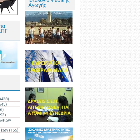
Ιστολόγιο Φυσικής
Αγωγής
τα
ΚΠΓ
3428)
645)
6)
192)
ολείων
ρέων
(155)