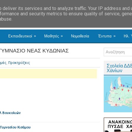
deliver its services and to analyze traffic. Your IP address and
formance and security metrics to ensure quality of service, gen
 abuse.
»
»
»
Εκπαιδευτικοί
Μαθητές
Νομοθεσία
Έντυπα
Ηλ. 
ΓΥΜΝΑΣΙΟ ΝΕΑΣ ΚΥΔΩΝΙΑΣ
ομές
,
Προκηρύξεις
Σχολεία ΔΔ
Χανίων
ΕΛ Βουκολιών
 Γυμνασίου Κισάμου