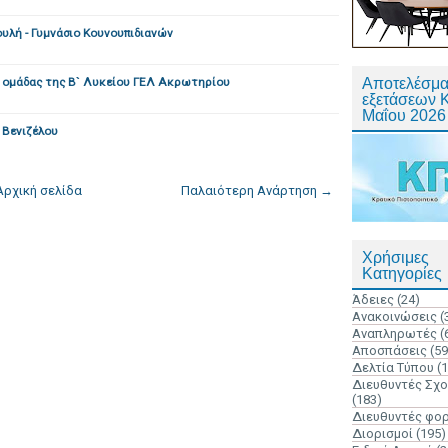
υλή - Γυμνάσιο Κουνουπιδιανών
 ομάδας της Β` Λυκείου ΓΕΛ Ακρωτηρίου
Αποτελέσμα
εξετάσεων 
Μαΐου 2026
Βενιζέλου
Αρχική σελίδα
Παλαιότερη Ανάρτηση →
Χρήσιμες
Κατηγορίες
Άδειες
(24)
Ανακοινώσεις
(
Αναπληρωτές
(
Αποσπάσεις
(59
Δελτία Τύπου
(
Διευθυντές Σχ
(183)
Διευθυντές φο
Διορισμοί
(195)