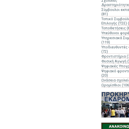
Σχολικές
Δραστηριότητε
Σύμβουλοι εκπ
(81)
Τοπικό Συμβούλ
Επιλογής (ΤΣΕ)
Τοποθετήσεις
(
Υπεύθυνοι φορ
Υπηρεσιακά Συ
(119)
Υποδιευθυντές
(72)
Φροντιστήρια
(
Φυσική Αγωγή
(
Ψηφιακές Υπογ
Ψηφιακό φροντ
(20)
Ωνάσεια σχολεί
Ωρομίσθιοι
(106