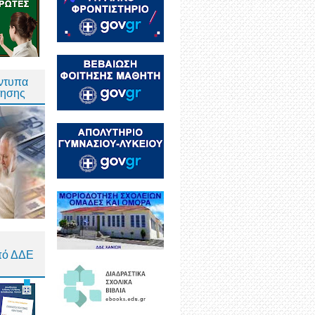
Έντυπα
τησης
πό ΔΔΕ