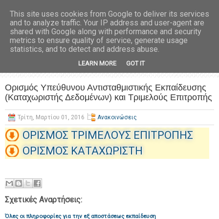
This site uses cookies from Google to deliver its services
and to analyze traffic. Your IP address and user-agent are
shared with Google along with performance and security
metrics to ensure quality of service, generate usage
statistics, and to detect and address abuse.
LEARN MORE
GOT IT
Ορισμός Υπεύθυνου Αντισταθμιστικής Εκπαίδευσης
(Καταχωριστής Δεδομένων) και Τριμελούς Επιτροπής
Τρίτη, Μαρτίου 01, 2016
Ανακοινώσεις
ΟΡΙΣΜΟΣ ΤΡΙΜΕΛΟΥΣ ΕΠΙΤΡΟΠΗΣ
ΟΡΙΣΜΟΣ ΚΑΤΑΧΩΡΙΣΤΗ
Σχετικές Αναρτήσεις:
Όλες οι πληροφορίες για την εξ αποστάσεως εκπαίδευση