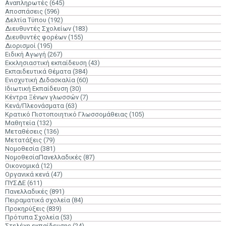
Αναπληρωτές
(645)
Αποσπάσεις
(596)
Δελτία Τύπου
(192)
Διευθυντές Σχολείων
(183)
Διευθυντές φορέων
(155)
Διορισμοί
(195)
Ειδική Αγωγή
(267)
Εκκλησιαστική εκπαίδευση
(43)
Εκπαιδευτικά Θέματα
(384)
Ενισχυτική Διδασκαλία
(60)
Ιδιωτική Εκπαίδευση
(30)
Κέντρα Ξένων γλωσσών
(7)
Κενά/Πλεονάσματα
(63)
Κρατικό Πιστοποιητικό Γλωσσομάθειας
(105)
Μαθητεία
(132)
Μεταθέσεις
(136)
Μετατάξεις
(79)
Νομοθεσία
(381)
ΝομοθεσίαΠανελλαδικές
(87)
Οικονομικά
(12)
Οργανικά κενά
(47)
ΠΥΣΔΕ
(611)
Πανελλαδικές
(891)
Πειραματικά σχολεία
(84)
Προκηρύξεις
(839)
Πρότυπα Σχολεία
(53)
Στελέχη εκπαίδευσης
(24)