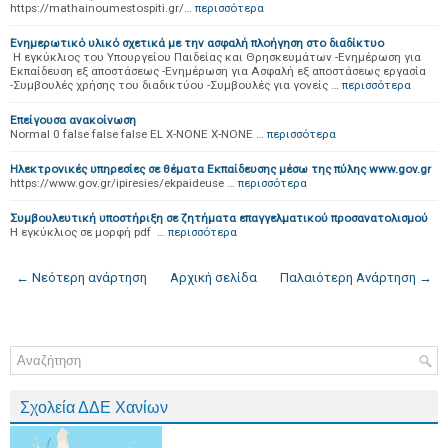
https://mathainoumestospiti.gr/…
περισσότερα
Ενημερωτικό υλικό σχετικά με την ασφαλή πλοήγηση στο διαδίκτυο
Η εγκύκλιος του Υπουργείου Παιδείας και Θρησκευμάτων -Ενημέρωση για
Εκπαίδευση εξ αποστάσεως -Ενημέρωση για Ασφαλή εξ αποστάσεως εργασία
-Συμβουλές χρήσης του διαδικτύου -Συμβουλές για γονείς …
περισσότερα
Επείγουσα ανακοίνωση
Normal 0 false false false EL X-NONE X-NONE …
περισσότερα
Ηλεκτρονικές υπηρεσίες σε θέματα Εκπαίδευσης μέσω της πύλης www.gov.gr
https://www.gov.gr/ipiresies/ekpaideuse …
περισσότερα
Συμβουλευτική υποστήριξη σε ζητήματα επαγγελματικού προσανατολισμού
Η εγκύκλιος σε μορφή pdf …
περισσότερα
← Νεότερη ανάρτηση
Αρχική σελίδα
Παλαιότερη Ανάρτηση →
Σχολεία ΔΔΕ Χανίων