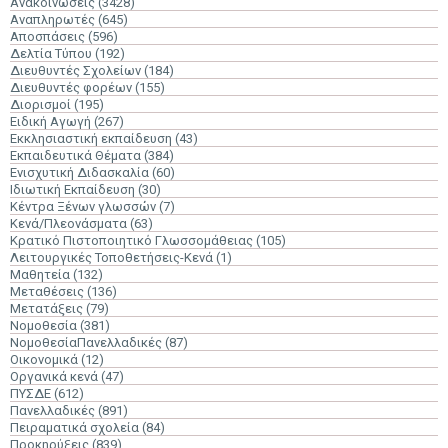
Ανακοινώσεις
(3428)
Αναπληρωτές
(645)
Αποσπάσεις
(596)
Δελτία Τύπου
(192)
Διευθυντές Σχολείων
(184)
Διευθυντές φορέων
(155)
Διορισμοί
(195)
Ειδική Αγωγή
(267)
Εκκλησιαστική εκπαίδευση
(43)
Εκπαιδευτικά Θέματα
(384)
Ενισχυτική Διδασκαλία
(60)
Ιδιωτική Εκπαίδευση
(30)
Κέντρα Ξένων γλωσσών
(7)
Κενά/Πλεονάσματα
(63)
Κρατικό Πιστοποιητικό Γλωσσομάθειας
(105)
Λειτουργικές Τοποθετήσεις-Κενά
(1)
Μαθητεία
(132)
Μεταθέσεις
(136)
Μετατάξεις
(79)
Νομοθεσία
(381)
ΝομοθεσίαΠανελλαδικές
(87)
Οικονομικά
(12)
Οργανικά κενά
(47)
ΠΥΣΔΕ
(612)
Πανελλαδικές
(891)
Πειραματικά σχολεία
(84)
Προκηρύξεις
(839)