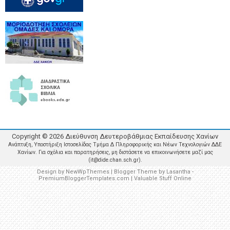
Copyright ©
2026
Διεύθυνση Δευτεροβάθμιας Εκπαίδευσης Χανίων
Ανάπτυξη, Υποστήριξη Ιστοσελίδας Τμήμα Δ Πληροφορικής και Νέων Τεχνολογιών ΔΔΕ
Χανίων. Για σχόλια και παρατηρήσεις, μη διστάσετε να επικοινωνήσετε μαζί μας
(it@dide.chan.sch.gr).
Design by
NewWpThemes
| Blogger Theme by
Lasantha
-
PremiumBloggerTemplates.com
|
Valuable Stuff Online