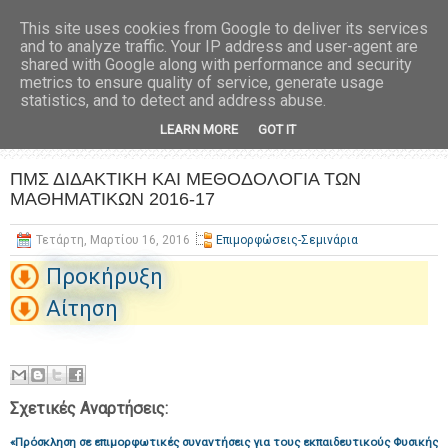
This site uses cookies from Google to deliver its services
and to analyze traffic. Your IP address and user-agent are
shared with Google along with performance and security
metrics to ensure quality of service, generate usage
statistics, and to detect and address abuse.
LEARN MORE
GOT IT
ΠΜΣ ΔΙΔΑΚΤΙΚΗ ΚΑΙ ΜΕΘΟΔΟΛΟΓΙΑ ΤΩΝ
ΜΑΘΗΜΑΤΙΚΩΝ 2016-17
Τετάρτη, Μαρτίου 16, 2016
Επιμορφώσεις-Σεμινάρια
Προκήρυξη
Αίτηση
Σχετικές Αναρτήσεις:
«Πρόσκληση σε επιμορφωτικές συναντήσεις για τους εκπαιδευτικούς Φυσικής