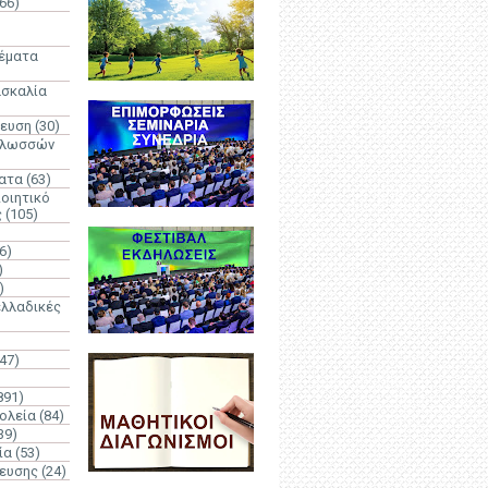
66)
)
Θέματα
ασκαλία
δευση
(30)
γλωσσών
ατα
(63)
οιητικό
ς
(105)
6)
)
)
λλαδικές
(47)
891)
ολεία
(84)
39)
ία
(53)
δευσης
(24)