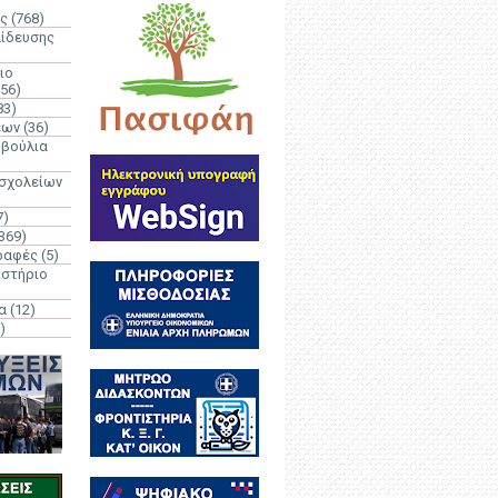
ς
(768)
αίδευσης
ιο
(56)
83)
έων
(36)
μβούλια
 σχολείων
7)
369)
ραφές
(5)
ιστήριο
α
(12)
)