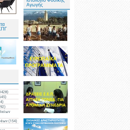
Ιστολόγιο Φυσικής
Αγωγής
τα
ΚΠΓ
3428)
645)
4)
192)
ολείων
ρέων
(154)