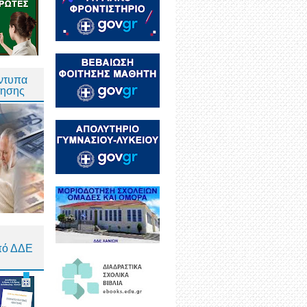
Έντυπα
τησης
πό ΔΔΕ