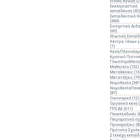
Ειδική Αγωγή
(2
Εκκλησιαστική
εκπαίδευση
(43
Εκπαιδευτικά 
(384)
Ενισχυτική Διδ
(60)
Ιδιωτική Εκπαί
Κέντρα Ξένων 
(7)
Κενά/Πλεονάσμ
Κρατικό Πιστοπ
Γλωσσομάθεια
Μαθητεία
(132)
Μεταθέσεις
(13
Μετατάξεις
(79
Νομοθεσία
(381
ΝομοθεσίαΠανε
(87)
Οικονομικά
(12)
Οργανικά κενά
ΠΥΣΔΕ
(611)
Πανελλαδικές
(
Πειραματικά σχ
Προκηρύξεις
(8
Πρότυπα Σχολε
Στελέχη εκπαί