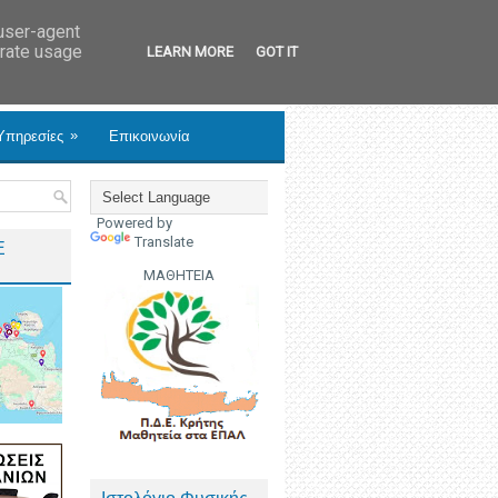
 user-agent
erate usage
LEARN MORE
GOT IT
»
Υπηρεσίες
Επικοινωνία
Powered by
Translate
Ε
ΜΑΘΗΤΕΙΑ