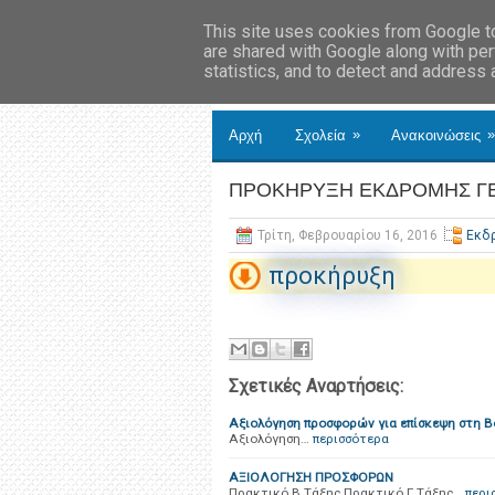
This site uses cookies from Google to 
are shared with Google along with per
statistics, and to detect and address
»
»
Αρχή
Σχολεία
Ανακοινώσεις
ΠΡΟΚΗΡΥΞΗ ΕΚΔΡΟΜΗΣ ΓΕ
Τρίτη, Φεβρουαρίου 16, 2016
Εκδ
προκήρυξη
Σχετικές Αναρτήσεις:
Αξιολόγηση προσφορών για επίσκεψη στη 
Αξιολόγηση…
περισσότερα
ΑΞΙΟΛΟΓΗΣΗ ΠΡΟΣΦΟΡΩΝ
Πρακτικό Β Τάξης Πρακτικό Γ Τάξης…
περι