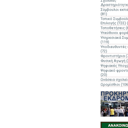
Σχολικές
Δραστηριότητε
Σύμβουλοι εκπ
(81)
Τοπικό Συμβούλ
Επιλογής (ΤΣΕ)
Τοποθετήσεις
(
Υπεύθυνοι φορ
Υπηρεσιακά Συ
(119)
Υποδιευθυντές
(72)
Φροντιστήρια
(
Φυσική Αγωγή
(
Ψηφιακές Υπογ
Ψηφιακό φροντ
(20)
Ωνάσεια σχολεί
Ωρομίσθιοι
(106