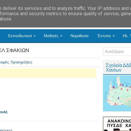
deliver its services and to analyze traffic. Your IP address and
formance and security metrics to ensure quality of service, gen
 abuse.
»
»
»
Εκπαιδευτικοί
Μαθητές
Νομοθεσία
Έντυπα
Ηλ. 
Λ ΣΦΑΚΙΩΝ
ρομές
,
Προκηρύξεις
Σχολεία ΔΔ
Χανίων
Βουλή
σσότερα