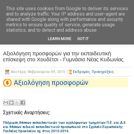
This site uses cookies from Google to deliver its services
and to analyze traffic. Your IP address and user-agent are
shared with Google along with performance and security
metrics to ensure quality of service, generate usage
statistics, and to detect and address abuse.
LEARN MORE
GOT IT
Αξιολόγηση προσφορών για την εκπαιδευτική
επίσκεψη στο Χουδέτσι - Γυμνάσιο Νέας Κυδωνίας
Δευτέρα, Φεβρουαρίου 09, 2015
Εκδρομές
,
Προκηρύξεις
Αξιολόγηση προσφορών
Σχετικές Αναρτήσεις:
Πλήρωση θέσεων εκπαιδευτικών των αγγλόφωνων τμημάτων Π.Ε. και Δ.Ε.
και θέσεων ειδικού εκπαιδευτικού προσωπικού στο Σχολείο Ευρωπαϊκής
Παιδείας Ηρακλείου σχ. έτος 2015-2016.