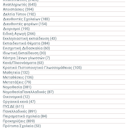
Αναπληρωτές
(645)
Αποσπάσεις
(594)
Δελτία Τύπου
(192)
Διευθυντές Σχολείων
(183)
Διευθυντές φορέων
(154)
Διορισμοί
(195)
Ειδική Αγωγή
(266)
Εκκλησιαστική εκπαίδευση
(43)
Εκπαιδευτικά Θέματα
(384)
Ενισχυτική Διδασκαλία
(60)
Ιδιωτική Εκπαίδευση
(30)
Κέντρα Ξένων γλωσσών
(7)
Κενά/Πλεονάσματα
(63)
Κρατικό Πιστοποιητικό Γλωσσομάθειας
(105)
Μαθητεία
(132)
Μεταθέσεις
(136)
Μετατάξεις
(79)
Νομοθεσία
(381)
ΝομοθεσίαΠανελλαδικές
(87)
Οικονομικά
(12)
Οργανικά κενά
(47)
ΠΥΣΔΕ
(611)
Πανελλαδικές
(891)
Πειραματικά σχολεία
(84)
Προκηρύξεις
(839)
Πρότυπα Σχολεία
(53)