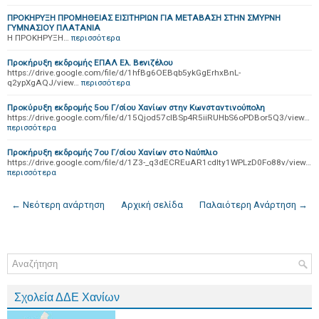
ΠΡΟΚΗΡΥΞΗ ΠΡΟΜΗΘΕΙΑΣ ΕΙΣΙΤΗΡΙΩΝ ΓΙΑ ΜΕΤΑΒΑΣΗ ΣΤΗΝ ΣΜΥΡΝΗ
ΓΥΜΝΑΣΙΟΥ ΠΛΑΤΑΝΙΑ
Η ΠΡΟΚΗΡΥΞΗ…
περισσότερα
Προκήρυξη εκδρομής ΕΠΑΛ Ελ. Βενιζέλου
https://drive.google.com/file/d/1hfBg6OEBqb5ykGgErhxBnL-
q2ypXgAQJ/view…
περισσότερα
Προκύρυξη εκδρομής 5ου Γ/σίου Χανίων στην Κωνσταντινούπολη
https://drive.google.com/file/d/15Qjod57cIBSp4R5iiRUHbS6oPDBor5Q3/view…
περισσότερα
Προκήρυξη εκδρομής 7ου Γ/σίου Χανίων στο Ναύπλιο
https://drive.google.com/file/d/1Z3-_q3dECREuAR1cdIty1WPLzD0Fo88v/view…
περισσότερα
← Νεότερη ανάρτηση
Αρχική σελίδα
Παλαιότερη Ανάρτηση →
Σχολεία ΔΔΕ Χανίων