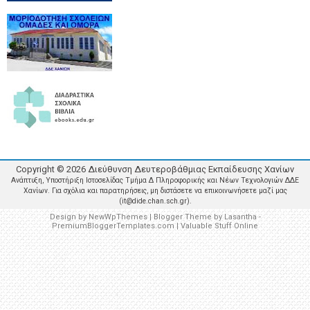
Copyright ©
2026
Διεύθυνση Δευτεροβάθμιας Εκπαίδευσης Χανίων
Ανάπτυξη, Υποστήριξη Ιστοσελίδας Τμήμα Δ Πληροφορικής και Νέων Τεχνολογιών ΔΔΕ
Χανίων. Για σχόλια και παρατηρήσεις, μη διστάσετε να επικοινωνήσετε μαζί μας
(it@dide.chan.sch.gr).
Design by
NewWpThemes
| Blogger Theme by
Lasantha
-
PremiumBloggerTemplates.com
|
Valuable Stuff Online