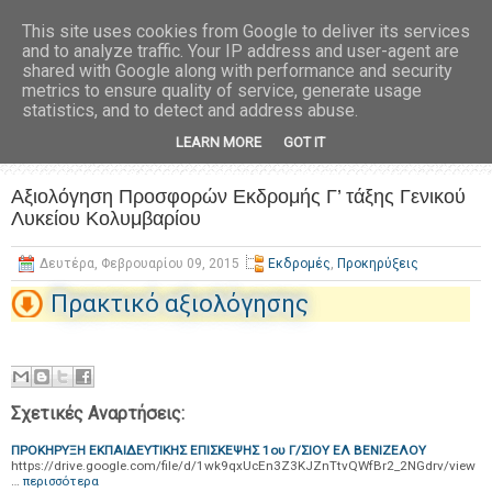
This site uses cookies from Google to deliver its services
and to analyze traffic. Your IP address and user-agent are
shared with Google along with performance and security
metrics to ensure quality of service, generate usage
statistics, and to detect and address abuse.
LEARN MORE
GOT IT
Αξιολόγηση Προσφορών Εκδρομής Γ’ τάξης Γενικού
Λυκείου Κολυμβαρίου
Δευτέρα, Φεβρουαρίου 09, 2015
Εκδρομές
,
Προκηρύξεις
Πρακτικό αξιολόγησης
Σχετικές Αναρτήσεις:
ΠΡΟΚΗΡΥΞΗ ΕΚΠΑΙΔΕΥΤΙΚΗΣ ΕΠΙΣΚΕΨΗΣ 1ου Γ/ΣΙΟΥ ΕΛ ΒΕΝΙΖΕΛΟΥ
https://drive.google.com/file/d/1wk9qxUcEn3Z3KJZnTtvQWfBr2_2NGdrv/view
…
περισσότερα