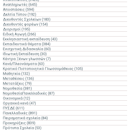
Αναπληρωτές
(645)
Αποσπάσεις
(594)
Δελτία Τύπου
(192)
Διευθυντές Σχολείων
(183)
Διευθυντές φορέων
(154)
Διορισμοί
(195)
Ειδική Αγωγή
(266)
Εκκλησιαστική εκπαίδευση
(43)
Εκπαιδευτικά Θέματα
(384)
Ενισχυτική Διδασκαλία
(60)
Ιδιωτική Εκπαίδευση
(30)
Κέντρα Ξένων γλωσσών
(7)
Κενά/Πλεονάσματα
(63)
Κρατικό Πιστοποιητικό Γλωσσομάθειας
(105)
Μαθητεία
(132)
Μεταθέσεις
(136)
Μετατάξεις
(79)
Νομοθεσία
(381)
ΝομοθεσίαΠανελλαδικές
(87)
Οικονομικά
(12)
Οργανικά κενά
(47)
ΠΥΣΔΕ
(611)
Πανελλαδικές
(891)
Πειραματικά σχολεία
(84)
Προκηρύξεις
(839)
Πρότυπα Σχολεία
(53)