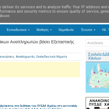
deliver its services and to analyze traffic. Your IP address and
formance and security metrics to ensure quality of service, gen
 abuse.
»
»
»
Εκπαιδευτικοί
Μαθητές
Νομοθεσία
Έντυπα
Ηλ. 
άκων Αναπληρωτών βάσει Εξεταστικής
Σχολεία ΔΔ
κοινώσεις
,
Αναπληρωτές
,
Εκπαιδευτικά Θέματα
Χανίων
 βρίσκεται στη διάθεση του ΠΥΣΔΕ Αχαΐας στο αυτοτελές