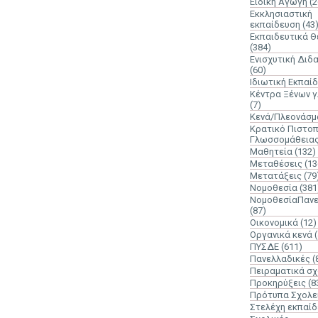
Ειδική Αγωγή
(2
Εκκλησιαστική
εκπαίδευση
(43
Εκπαιδευτικά 
(384)
Ενισχυτική Διδ
(60)
Ιδιωτική Εκπαί
Κέντρα Ξένων 
(7)
Κενά/Πλεονάσμ
Κρατικό Πιστοπ
Γλωσσομάθεια
Μαθητεία
(132)
Μεταθέσεις
(13
Μετατάξεις
(79
Νομοθεσία
(381
ΝομοθεσίαΠανε
(87)
Οικονομικά
(12)
Οργανικά κενά
ΠΥΣΔΕ
(611)
Πανελλαδικές
(
Πειραματικά σχ
Προκηρύξεις
(8
Πρότυπα Σχολε
Στελέχη εκπαί