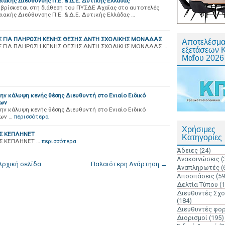
ιακής Διεύθυνσης Π.Ε. & Δ.Ε. Δυτικής Ελλάδας
 βρίσκεται στη διάθεση του ΠΥΣΔΕ Αχαΐας στο αυτοτελές
ιακής Διεύθυνσης Π.Ε. & Δ.Ε. Δυτικής Ελλάδας …
 ΓΙΑ ΠΛΗΡΩΣΗ ΚΕΝΗΣ ΘΕΣΗΣ ΔΝΤΗ ΣΧΟΛΙΚΗΣ ΜΟΝΑΔΑΣ
Αποτελέσμα
ΓΙΑ ΠΛΗΡΩΣΗ ΚΕΝΗΣ ΘΕΣΗΣ ΔΝΤΗ ΣΧΟΛΙΚΗΣ ΜΟΝΑΔΑΣ …
εξετάσεων 
Μαΐου 2026
ην κάλυψη κενής θέσης Διευθυντή στο Ενιαίο Ειδικό
λων
ην κάλυψη κενής θέσης Διευθυντή στο Ενιαίο Ειδικό
λων …
περισσότερα
Χρήσιμες
ΟΣ ΚΕΠΛΗΝΕΤ
Κατηγορίες
Σ ΚΕΠΛΗΝΕΤ …
περισσότερα
Άδειες
(24)
Ανακοινώσεις
(
Αρχική σελίδα
Παλαιότερη Ανάρτηση →
Αναπληρωτές
(
Αποσπάσεις
(59
Δελτία Τύπου
(
Διευθυντές Σχ
(184)
Διευθυντές φο
Διορισμοί
(195)