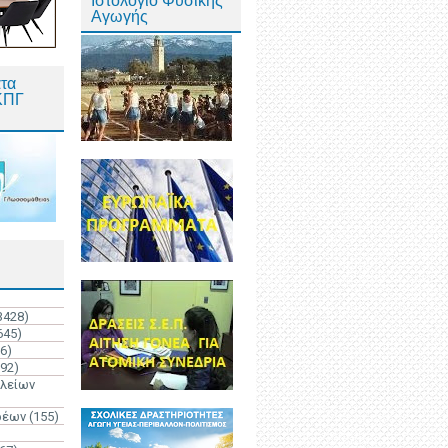
Ιστολόγιο Φυσικής
Αγωγής
τα
ΚΠΓ
3428)
645)
6)
192)
ολείων
ρέων
(155)