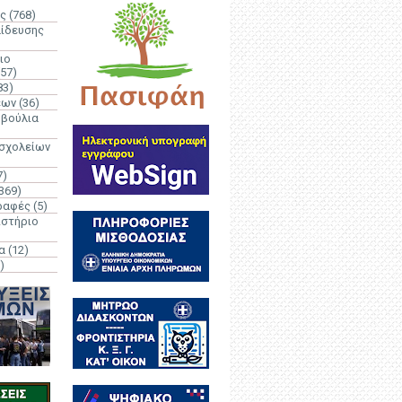
ς
(768)
αίδευσης
ιο
(57)
83)
έων
(36)
μβούλια
 σχολείων
7)
369)
ραφές
(5)
ιστήριο
α
(12)
)