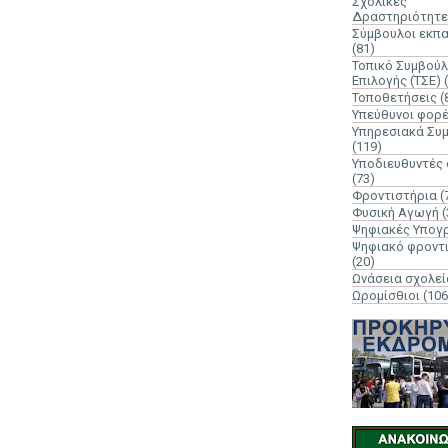
Σχολικές
Δραστηριότητε
Σύμβουλοι εκπ
(81)
Τοπικό Συμβούλ
Επιλογής (ΤΣΕ)
Τοποθετήσεις
(
Υπεύθυνοι φορ
Υπηρεσιακά Συ
(119)
Υποδιευθυντές
(73)
Φροντιστήρια
(
Φυσική Αγωγή
(
Ψηφιακές Υπογ
Ψηφιακό φροντ
(20)
Ωνάσεια σχολεί
Ωρομίσθιοι
(106