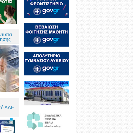
Έντυπα
τησης
πό ΔΔΕ