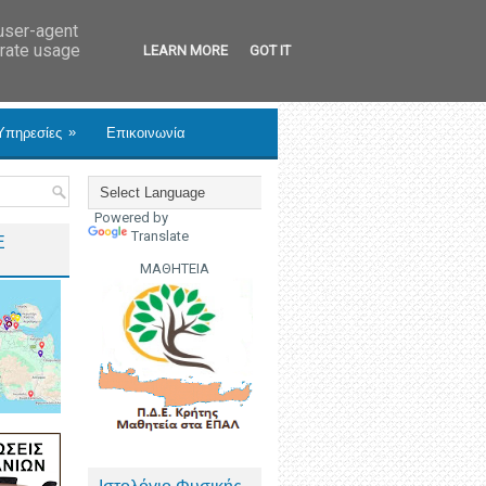
 user-agent
erate usage
LEARN MORE
GOT IT
»
Υπηρεσίες
Επικοινωνία
Powered by
Translate
Ε
ΜΑΘΗΤΕΙΑ