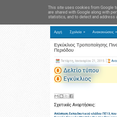
This site uses cookies from Google to 
are shared with Google along with per
statistics, and to detect and address
»
»
Αρχή
Σχολεία
Ανακοινώσεις
Εγκύκλιος Τροποποίησης Πιν
Περιόδου
Τετάρτη, Ιανουαρίου 21, 2015
Ανα
Δελτίο τύπου
Εγκύκλιος
Σχετικές Αναρτήσεις:
Απόσπαση Εκπαιδευτικού κλάδου ΠΕ13, που