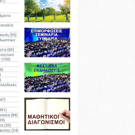
67)
)
Θέματα
ασκαλία
δευση
(30)
γλωσσών
ατα
(63)
οιητικό
ς
(105)
6)
)
)
λλαδικές
(47)
891)
ολεία
(84)
39)
ία
(53)
δευσης
(24)