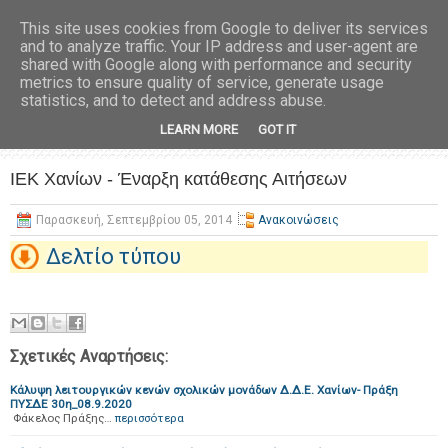
This site uses cookies from Google to deliver its services
and to analyze traffic. Your IP address and user-agent are
shared with Google along with performance and security
metrics to ensure quality of service, generate usage
statistics, and to detect and address abuse.
LEARN MORE
GOT IT
ΙΕΚ Χανίων - Έναρξη κατάθεσης Αιτήσεων
Παρασκευή, Σεπτεμβρίου 05, 2014
Ανακοινώσεις
Δελτίο τύπου
Σχετικές Αναρτήσεις:
Κάλυψη λειτουργικών κενών σχολικών μονάδων Δ.Δ.Ε. Χανίων- Πράξη
ΠΥΣΔΕ 30η_08.9.2020
Φάκελος Πράξης…
περισσότερα