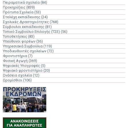
Πειραματικά σχολεία
(84)
Προκηρύξεις
(839)
Πρότυπα Σχολεία
(53)
Στελέχη εκπαίδευσης
(24)
Σχολικές Δραστηριότητες
(768)
Σύμβουλοι εκπαίδευσης
(81)
Τοπικό Συμβούλιο Επιλογής (ΤΣΕ)
(56)
Τοποθετήσεις
(83)
Υπεύθυνοι φορέων
(36)
Υπηρεσιακά Συμβούλια
(119)
Υποδιευθυντές σχολείων
(72)
Φροντιστήρια
(7)
Φυσική Αγωγή
(369)
Ψηφιακές Υπογραφές
(5)
Ψηφιακό φροντιστήριο
(20)
Ωνάσεια σχολεία
(12)
Ωρομίσθιοι
(106)