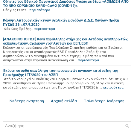
Οδηγίες του Εθνικού Οργανισμού Δημόσιας Υγείας με θέμα: «ΛΟΙΜΩΞΗ ΑΠΟ
ΤΟ ΝΕΟ ΚΟΡΩΝΟΪΟ SARS–CoV-2 (COVID-19)».
Οδηγίες ΕΟΔΥ…
περισσότερα
Κάλυψη λειτουργικών κενών σχολικών μονάδων Δ.Δ.Ε. Χανίων- Πράξη
ΠΥΣΔΕ 28η_07.9.2020
Φάκελος Πράξης…
περισσότερα
[ΑΝΑΚΟΙΝΟΠΟΙΗΣΗ] Κενά παράλληλης στήριξης και Αιτήσεις αναπληρωτών,
εκπαιδευτικών, σχολικών νοσηλευτών και ΕΕΠ, ΕΒΠ
Καλούνται οι αναπληρωτές Παράλληλης Στήριξης καθώς και οι Σχολικοί
Νοσηλευτές και οι αναπληρωτές ΕΒΠ Παράλληλης Στήριξης να
συμπληρώσουν το συννημμένο έντυπο αίτησης με βάση τα κενά που
αναρτώνται στην παρούσα ανακοίνωση και …
περισσότερα
Έκδοση σε ορθή επανάληψη των προσωρινών πινάκων κατάταξης της
Προκήρυξης 1ΓΤ/2020 του ΑΣΕΠ
Από το Υπουργείο Παιδείας και Θρησκευμάτων ανακοινώνεται ότι στις 4-9-
2020 εκδόθηκαν σε Ορθή Επανάληψη οι προσωρινοί αξιολογικοί πίνακες
κατάταξης και απορριπτέων της Προκήρυξης 1ΓΤ/2020&n…
περισσότερα
← Νεότερη ανάρτηση
Αρχική σελίδα
Παλαιότερη Ανάρτηση →