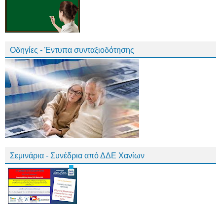
Οδηγίες - Έντυπα συνταξιοδότησης
Σεμινάρια - Συνέδρια από ΔΔΕ Χανίων