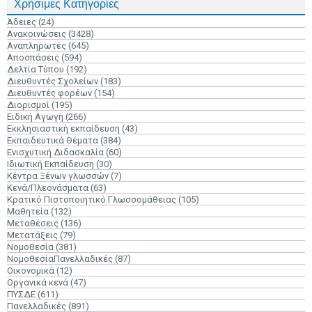
Χρήσιμες Κατηγορίες
Άδειες
(24)
Ανακοινώσεις
(3428)
Αναπληρωτές
(645)
Αποσπάσεις
(594)
Δελτία Τύπου
(192)
Διευθυντές Σχολείων
(183)
Διευθυντές φορέων
(154)
Διορισμοί
(195)
Ειδική Αγωγή
(266)
Εκκλησιαστική εκπαίδευση
(43)
Εκπαιδευτικά Θέματα
(384)
Ενισχυτική Διδασκαλία
(60)
Ιδιωτική Εκπαίδευση
(30)
Κέντρα Ξένων γλωσσών
(7)
Κενά/Πλεονάσματα
(63)
Κρατικό Πιστοποιητικό Γλωσσομάθειας
(105)
Μαθητεία
(132)
Μεταθέσεις
(136)
Μετατάξεις
(79)
Νομοθεσία
(381)
ΝομοθεσίαΠανελλαδικές
(87)
Οικονομικά
(12)
Οργανικά κενά
(47)
ΠΥΣΔΕ
(611)
Πανελλαδικές
(891)